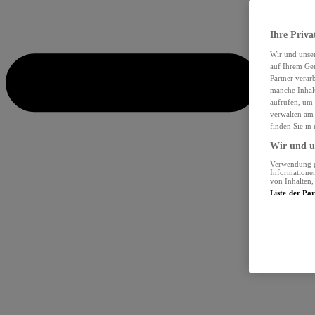
Ihre Priva
Wir und unse
auf Ihrem Ger
Partner verar
manche Inhalt
aufrufen, um 
verwalten am 
finden Sie in
Wir und un
Verwendung ge
Informationen
von Inhalten
Liste der Pa