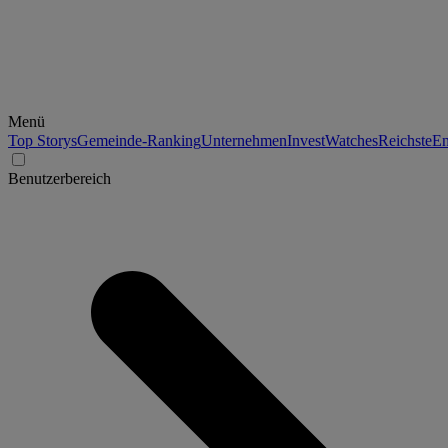
Menü
Top Storys
Gemeinde-Ranking
Unternehmen
Invest
Watches
Reichste
En
Benutzerbereich