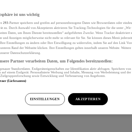
tsphäre ist uns wichtig
re
293
-Partner speichern und greifen auf personenbezogene Daten wie Browserdaten oder eind
ät zu. Durch Auswahl von Akzeptieren aktivieren Sie Tracking-Technologien für die unter „Wir
beiten Daten, um Ihnen Dienste bereitzustellen“ aufgeführten Zwecke. Wenn Tracker deaktiviert s
e und Anzeigen möglicherweise nicht mehr so relevant für Sie. Sie können dieses Menü jederzei
Ihre Einstellungen zu ändern oder Ihre Einwilligung zu widerrufen, indem Sie auf den Link Vor
unteren Rand der Webseite klicken. Ihre Einstellungen gelten innerhalb unseres Website. Weiter
 unserer Datenschutzerklärung.
sere Partner verarbeiten Daten, um Folgendes bereitzustellen:
nauer Standortdaten. Endgeräteeigenschaften zur Identifikation aktiv abfragen. Speichern von 
 auf einem Endgerät. Personalisierte Werbung und Inhalte, Messung von Werbeleistung und der
, Zielgruppenforschung sowie Entwicklung und Verbesserung von Angeboten.
rtner (Lieferanten)
EINSTELLUNGEN
AKZEPTIEREN