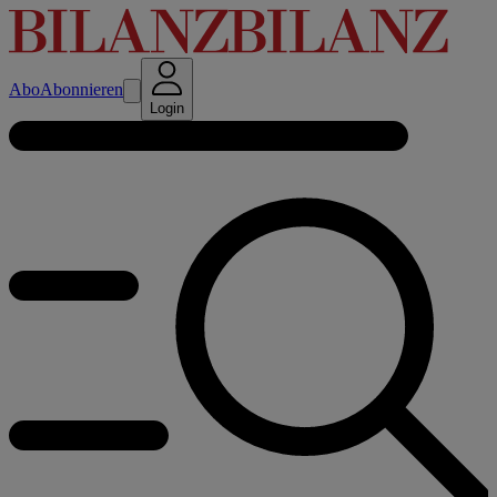
Abo
Abonnieren
Login