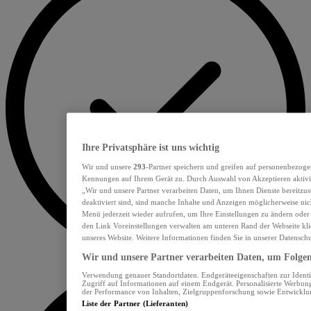
Ihre Privatsphäre ist uns wichtig
Wir und unsere
293
-Partner speichern und greifen auf personenbezoge
Kennungen auf Ihrem Gerät zu. Durch Auswahl von Akzeptieren aktivie
„Wir und unsere Partner verarbeiten Daten, um Ihnen Dienste bereitzu
deaktiviert sind, sind manche Inhalte und Anzeigen möglicherweise nich
Menü jederzeit wieder aufrufen, um Ihre Einstellungen zu ändern oder
den Link Voreinstellungen verwalten am unteren Rand der Webseite klic
unseres Website. Weitere Informationen finden Sie in unserer Datensch
Wir und unsere Partner verarbeiten Daten, um Folgend
Verwendung genauer Standortdaten. Endgeräteeigenschaften zur Identif
Zugriff auf Informationen auf einem Endgerät. Personalisierte Werbu
der Performance von Inhalten, Zielgruppenforschung sowie Entwickl
Liste der Partner (Lieferanten)