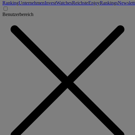
Ranking
Unternehmen
Invest
Watches
Reichste
Enjoy
Rankings
Newslett
Benutzerbereich