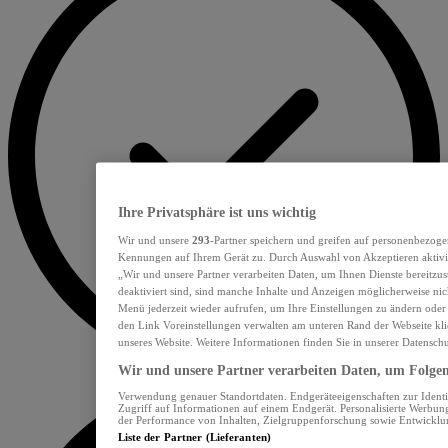
Ihre Privatsphäre ist uns wichtig
Wir und unsere
293
-Partner speichern und greifen auf personenbezoge
Kennungen auf Ihrem Gerät zu. Durch Auswahl von Akzeptieren aktivie
„Wir und unsere Partner verarbeiten Daten, um Ihnen Dienste bereitzu
deaktiviert sind, sind manche Inhalte und Anzeigen möglicherweise nich
Menü jederzeit wieder aufrufen, um Ihre Einstellungen zu ändern oder
den Link Voreinstellungen verwalten am unteren Rand der Webseite klic
unseres Website. Weitere Informationen finden Sie in unserer Datensch
Wir und unsere Partner verarbeiten Daten, um Folgend
Verwendung genauer Standortdaten. Endgeräteeigenschaften zur Identif
Zugriff auf Informationen auf einem Endgerät. Personalisierte Werbu
der Performance von Inhalten, Zielgruppenforschung sowie Entwickl
Liste der Partner (Lieferanten)