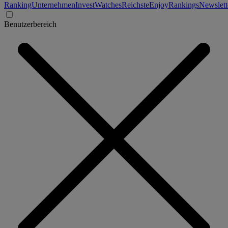
Ranking
Unternehmen
Invest
Watches
Reichste
Enjoy
Rankings
Newslett
Benutzerbereich