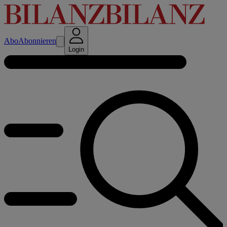
Abo
Abonnieren
Login