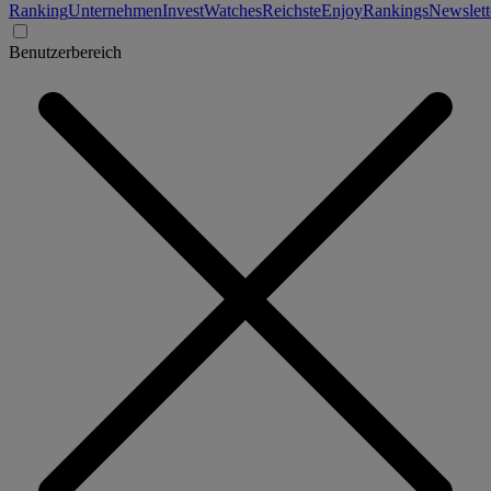
Ranking
Unternehmen
Invest
Watches
Reichste
Enjoy
Rankings
Newslett
Benutzerbereich