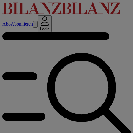
Abo
Abonnieren
Login