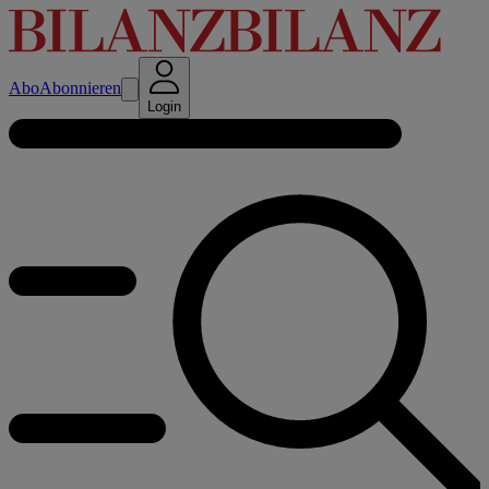
Abo
Abonnieren
Login