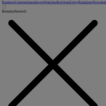
Ranking
Unternehmen
Invest
Watches
Reichste
Enjoy
Rankings
Newslett
Benutzerbereich