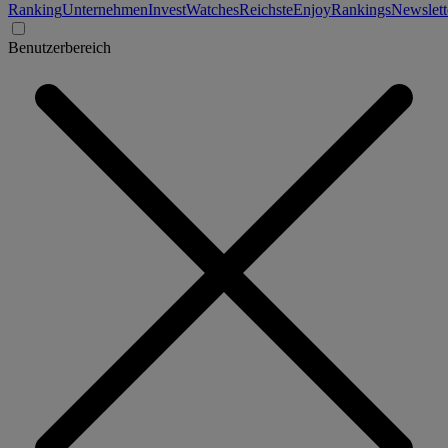
Ranking
Unternehmen
Invest
Watches
Reichste
Enjoy
Rankings
Newslett
Benutzerbereich