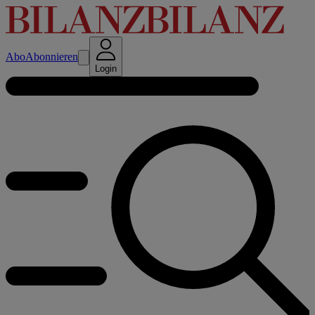
Abo
Abonnieren
Login