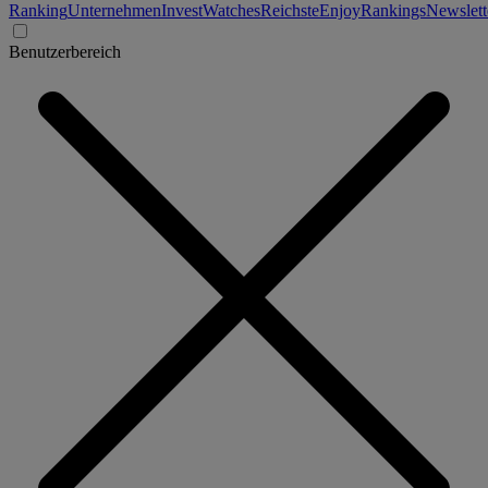
Ranking
Unternehmen
Invest
Watches
Reichste
Enjoy
Rankings
Newslett
Benutzerbereich