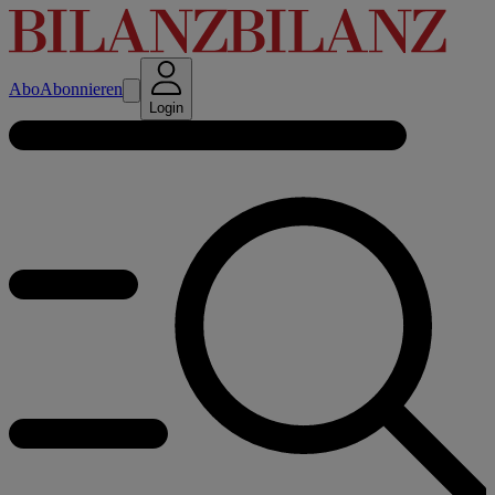
Abo
Abonnieren
Login