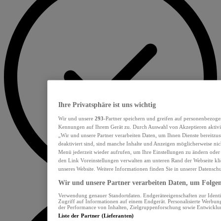
Ihre Privatsphäre ist uns wichtig
Wir und unsere
293
-Partner speichern und greifen auf personenbezoge
Kennungen auf Ihrem Gerät zu. Durch Auswahl von Akzeptieren aktivie
„Wir und unsere Partner verarbeiten Daten, um Ihnen Dienste bereitzu
deaktiviert sind, sind manche Inhalte und Anzeigen möglicherweise nich
Menü jederzeit wieder aufrufen, um Ihre Einstellungen zu ändern oder
den Link Voreinstellungen verwalten am unteren Rand der Webseite klic
unseres Website. Weitere Informationen finden Sie in unserer Datensch
Wir und unsere Partner verarbeiten Daten, um Folgend
Verwendung genauer Standortdaten. Endgeräteeigenschaften zur Identif
Zugriff auf Informationen auf einem Endgerät. Personalisierte Werbu
der Performance von Inhalten, Zielgruppenforschung sowie Entwickl
Liste der Partner (Lieferanten)