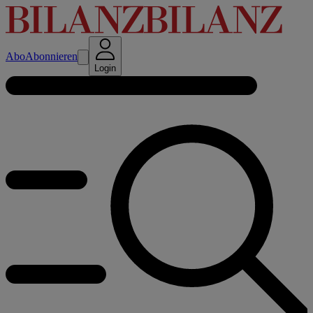
Abo
Abonnieren
Login