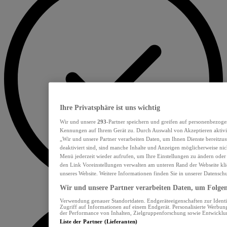
Ihre Privatsphäre ist uns wichtig
Wir und unsere
293
-Partner speichern und greifen auf personenbezoge
Kennungen auf Ihrem Gerät zu. Durch Auswahl von Akzeptieren aktivie
„Wir und unsere Partner verarbeiten Daten, um Ihnen Dienste bereitzu
deaktiviert sind, sind manche Inhalte und Anzeigen möglicherweise nich
Menü jederzeit wieder aufrufen, um Ihre Einstellungen zu ändern oder
den Link Voreinstellungen verwalten am unteren Rand der Webseite klic
unseres Website. Weitere Informationen finden Sie in unserer Datensch
Wir und unsere Partner verarbeiten Daten, um Folgend
Verwendung genauer Standortdaten. Endgeräteeigenschaften zur Identif
Zugriff auf Informationen auf einem Endgerät. Personalisierte Werbu
der Performance von Inhalten, Zielgruppenforschung sowie Entwickl
Liste der Partner (Lieferanten)