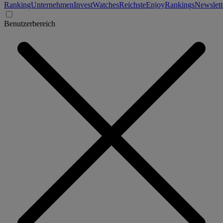
Ranking
Unternehmen
Invest
Watches
Reichste
Enjoy
Rankings
Newslett
Benutzerbereich