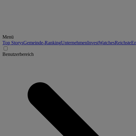
Menü
Top Storys
Gemeinde-Ranking
Unternehmen
Invest
Watches
Reichste
En
Benutzerbereich