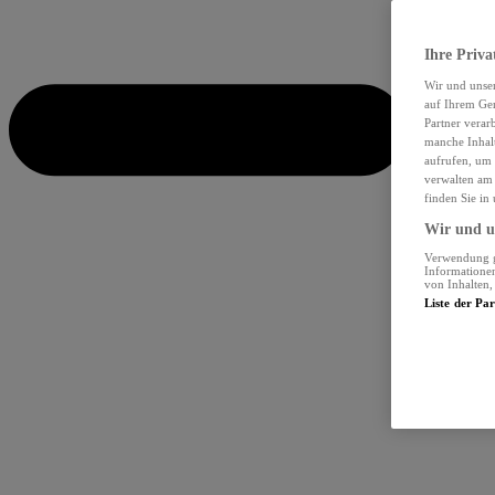
Ihre Priva
Wir und unse
auf Ihrem Ger
Partner verar
manche Inhalt
aufrufen, um 
verwalten am 
finden Sie in
Wir und un
Verwendung ge
Informationen
von Inhalten
Liste der Pa