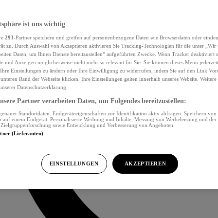
tsphäre ist uns wichtig
re
293
-Partner speichern und greifen auf personenbezogene Daten wie Browserdaten oder eind
ät zu. Durch Auswahl von Akzeptieren aktivieren Sie Tracking-Technologien für die unter „Wir
beiten Daten, um Ihnen Dienste bereitzustellen“ aufgeführten Zwecke. Wenn Tracker deaktiviert s
e und Anzeigen möglicherweise nicht mehr so relevant für Sie. Sie können dieses Menü jederzei
Ihre Einstellungen zu ändern oder Ihre Einwilligung zu widerrufen, indem Sie auf den Link Vor
unteren Rand der Webseite klicken. Ihre Einstellungen gelten innerhalb unseres Website. Weiter
 unserer Datenschutzerklärung.
sere Partner verarbeiten Daten, um Folgendes bereitzustellen:
nauer Standortdaten. Endgeräteeigenschaften zur Identifikation aktiv abfragen. Speichern von 
 auf einem Endgerät. Personalisierte Werbung und Inhalte, Messung von Werbeleistung und der
, Zielgruppenforschung sowie Entwicklung und Verbesserung von Angeboten.
rtner (Lieferanten)
EINSTELLUNGEN
AKZEPTIEREN