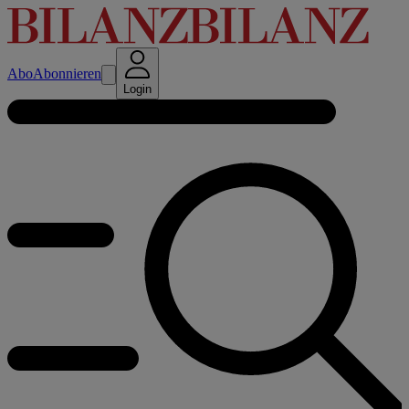
Abo
Abonnieren
Login