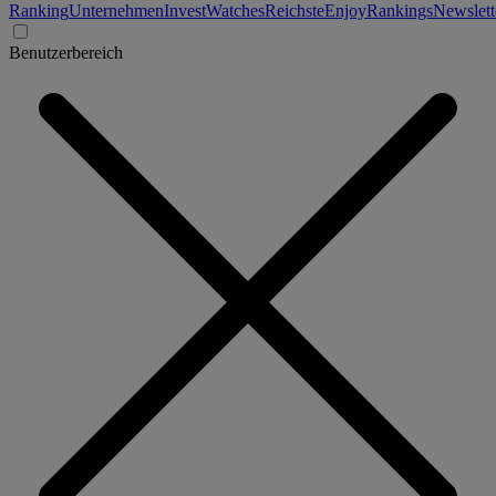
Ranking
Unternehmen
Invest
Watches
Reichste
Enjoy
Rankings
Newslett
Benutzerbereich