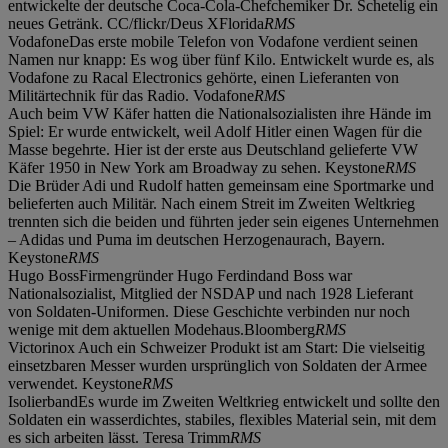
entwickelte der deutsche Coca-Cola-Chefchemiker Dr. Schetelig ein
neues Getränk. CC/flickr/Deus XFlorida
RMS
VodafoneDas erste mobile Telefon von Vodafone verdient seinen
Namen nur knapp: Es wog über fünf Kilo. Entwickelt wurde es, als
Vodafone zu Racal Electronics gehörte, einen Lieferanten von
Militärtechnik für das Radio. Vodafone
RMS
Auch beim VW Käfer hatten die Nationalsozialisten ihre Hände im
Spiel: Er wurde entwickelt, weil Adolf Hitler einen Wagen für die
Masse begehrte. Hier ist der erste aus Deutschland gelieferte VW
Käfer 1950 in New York am Broadway zu sehen. Keystone
RMS
Die Brüder Adi und Rudolf hatten gemeinsam eine Sportmarke und
belieferten auch Militär. Nach einem Streit im Zweiten Weltkrieg
trennten sich die beiden und führten jeder sein eigenes Unternehmen
– Adidas und Puma im deutschen Herzogenaurach, Bayern.
Keystone
RMS
Hugo BossFirmengründer Hugo Ferdindand Boss war
Nationalsozialist, Mitglied der NSDAP und nach 1928 Lieferant
von Soldaten-Uniformen. Diese Geschichte verbinden nur noch
wenige mit dem aktuellen Modehaus.Bloomberg
RMS
Victorinox Auch ein Schweizer Produkt ist am Start: Die vielseitig
einsetzbaren Messer wurden ursprünglich von Soldaten der Armee
verwendet. Keystone
RMS
IsolierbandEs wurde im Zweiten Weltkrieg entwickelt und sollte den
Soldaten ein wasserdichtes, stabiles, flexibles Material sein, mit dem
es sich arbeiten lässt. Teresa Trimm
RMS