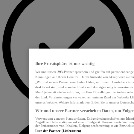
Ihre Privatsphäre ist uns wichtig
Wir und unsere
293
-Partner speichern und greifen auf personenbezoge
Kennungen auf Ihrem Gerät zu. Durch Auswahl von Akzeptieren aktivie
„Wir und unsere Partner verarbeiten Daten, um Ihnen Dienste bereitzu
deaktiviert sind, sind manche Inhalte und Anzeigen möglicherweise nich
Menü jederzeit wieder aufrufen, um Ihre Einstellungen zu ändern oder
den Link Voreinstellungen verwalten am unteren Rand der Webseite klic
unseres Website. Weitere Informationen finden Sie in unserer Datensch
Wir und unsere Partner verarbeiten Daten, um Folgend
Verwendung genauer Standortdaten. Endgeräteeigenschaften zur Identif
Zugriff auf Informationen auf einem Endgerät. Personalisierte Werbu
der Performance von Inhalten, Zielgruppenforschung sowie Entwickl
Liste der Partner (Lieferanten)