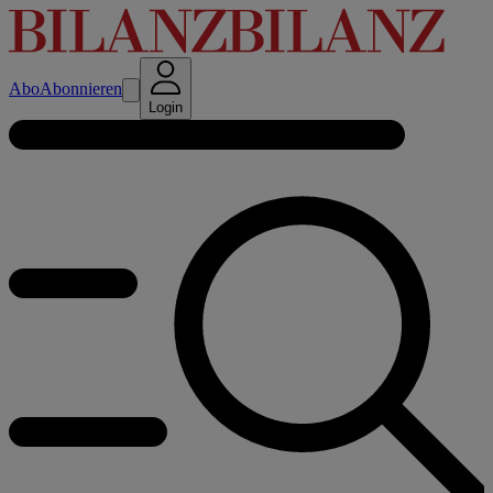
Abo
Abonnieren
Login