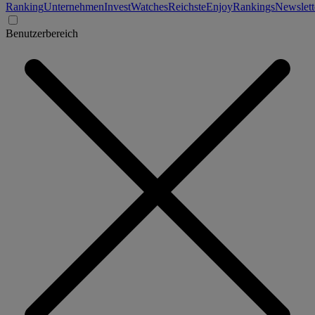
Ranking
Unternehmen
Invest
Watches
Reichste
Enjoy
Rankings
Newslett
Benutzerbereich