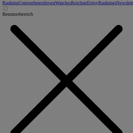
Ranking
Unternehmen
Invest
Watches
Reichste
Enjoy
Rankings
Newslett
Benutzerbereich