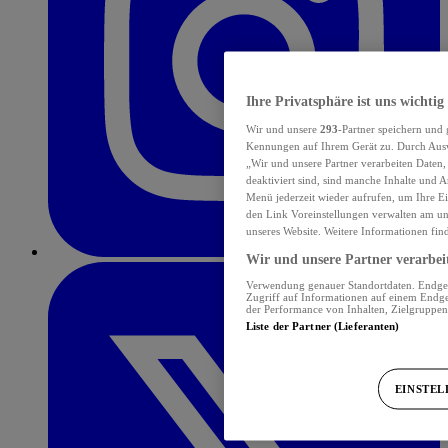
Ihre Privatsphäre ist uns wichtig
Wir und unsere
293
-Partner speichern und
Kennungen auf Ihrem Gerät zu. Durch Auswa
„Wir und unsere Partner verarbeiten Daten
deaktiviert sind, sind manche Inhalte und A
Menü jederzeit wieder aufrufen, um Ihre Ei
den Link Voreinstellungen verwalten am unt
unseres Website. Weitere Informationen fin
Wir und unsere Partner verarbeit
Verwendung genauer Standortdaten. Endgerä
Zugriff auf Informationen auf einem Endge
der Performance von Inhalten, Zielgruppe
Liste der Partner (Lieferanten)
EINSTE