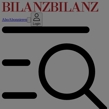
Abo
Abonnieren
Login