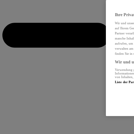
Ihre Priva
Wir und unse
auf Ihrem Ger
Partner verar
manche Inhalt
aufrufen, um 
verwalten am 
finden Sie in
Wir und un
Verwendung ge
Informationen
von Inhalten
Liste der Pa