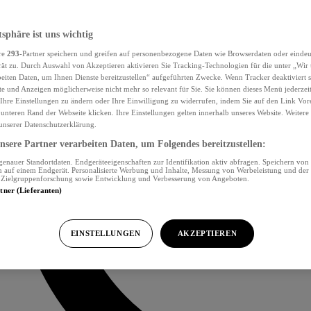
tsphäre ist uns wichtig
re
293
-Partner speichern und greifen auf personenbezogene Daten wie Browserdaten oder eind
ät zu. Durch Auswahl von Akzeptieren aktivieren Sie Tracking-Technologien für die unter „Wir
beiten Daten, um Ihnen Dienste bereitzustellen“ aufgeführten Zwecke. Wenn Tracker deaktiviert s
e und Anzeigen möglicherweise nicht mehr so relevant für Sie. Sie können dieses Menü jederzei
Ihre Einstellungen zu ändern oder Ihre Einwilligung zu widerrufen, indem Sie auf den Link Vor
unteren Rand der Webseite klicken. Ihre Einstellungen gelten innerhalb unseres Website. Weiter
 unserer Datenschutzerklärung.
sere Partner verarbeiten Daten, um Folgendes bereitzustellen:
nauer Standortdaten. Endgeräteeigenschaften zur Identifikation aktiv abfragen. Speichern von 
 auf einem Endgerät. Personalisierte Werbung und Inhalte, Messung von Werbeleistung und der
, Zielgruppenforschung sowie Entwicklung und Verbesserung von Angeboten.
rtner (Lieferanten)
EINSTELLUNGEN
AKZEPTIEREN