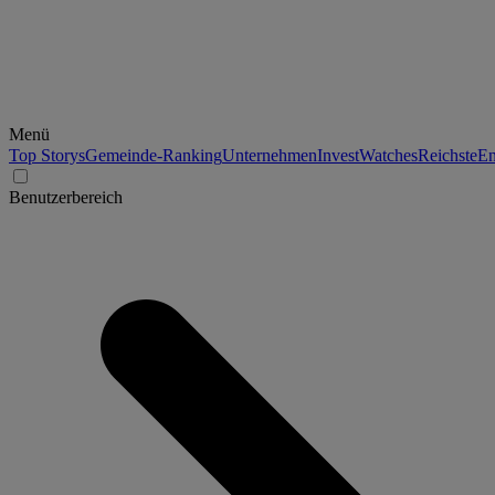
Menü
Top Storys
Gemeinde-Ranking
Unternehmen
Invest
Watches
Reichste
En
Benutzerbereich