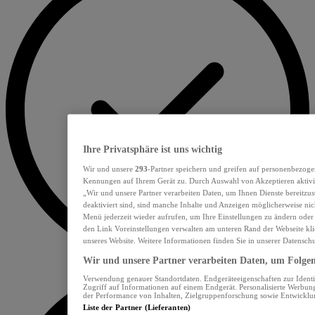
Ihre Privatsphäre ist uns wichtig
Wir und unsere
293
-Partner speichern und greifen auf personenbezoge
Kennungen auf Ihrem Gerät zu. Durch Auswahl von Akzeptieren aktivie
„Wir und unsere Partner verarbeiten Daten, um Ihnen Dienste bereitzu
deaktiviert sind, sind manche Inhalte und Anzeigen möglicherweise nich
Menü jederzeit wieder aufrufen, um Ihre Einstellungen zu ändern oder
den Link Voreinstellungen verwalten am unteren Rand der Webseite klic
unseres Website. Weitere Informationen finden Sie in unserer Datensch
Wir und unsere Partner verarbeiten Daten, um Folgend
Verwendung genauer Standortdaten. Endgeräteeigenschaften zur Identif
Zugriff auf Informationen auf einem Endgerät. Personalisierte Werbu
der Performance von Inhalten, Zielgruppenforschung sowie Entwickl
Liste der Partner (Lieferanten)