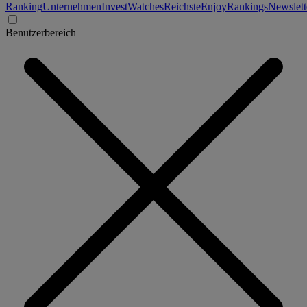
Ranking
Unternehmen
Invest
Watches
Reichste
Enjoy
Rankings
Newslett
Benutzerbereich