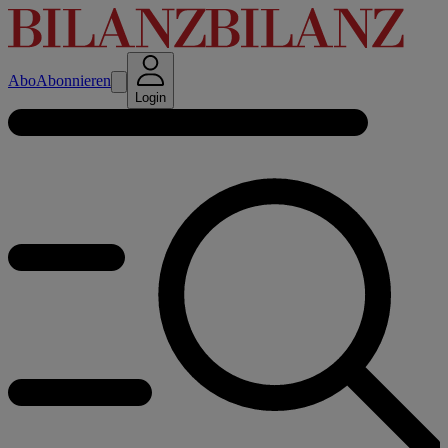
Abo
Abonnieren
Login