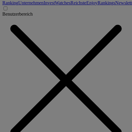
Ranking
Unternehmen
Invest
Watches
Reichste
Enjoy
Rankings
Newslett
Benutzerbereich