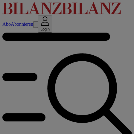
Abo
Abonnieren
Login