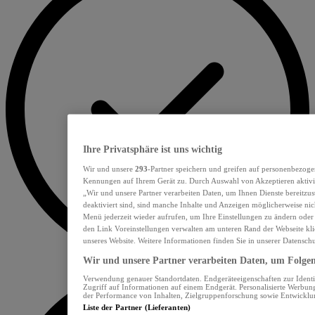
Ihre Privatsphäre ist uns wichtig
Wir und unsere
293
-Partner speichern und greifen auf personenbezoge
Kennungen auf Ihrem Gerät zu. Durch Auswahl von Akzeptieren aktivie
„Wir und unsere Partner verarbeiten Daten, um Ihnen Dienste bereitzu
deaktiviert sind, sind manche Inhalte und Anzeigen möglicherweise nich
Menü jederzeit wieder aufrufen, um Ihre Einstellungen zu ändern oder
den Link Voreinstellungen verwalten am unteren Rand der Webseite klic
unseres Website. Weitere Informationen finden Sie in unserer Datensch
Wir und unsere Partner verarbeiten Daten, um Folgend
Verwendung genauer Standortdaten. Endgeräteeigenschaften zur Identif
Zugriff auf Informationen auf einem Endgerät. Personalisierte Werbu
der Performance von Inhalten, Zielgruppenforschung sowie Entwickl
Liste der Partner (Lieferanten)