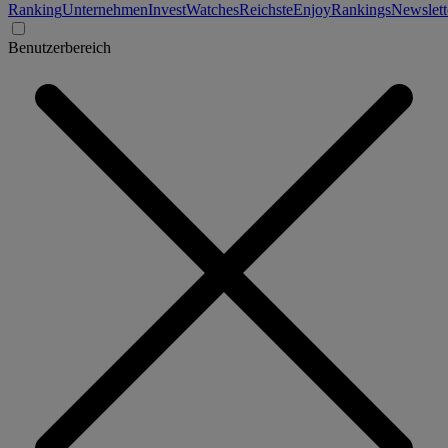
Ranking
Unternehmen
Invest
Watches
Reichste
Enjoy
Rankings
Newslett
Benutzerbereich