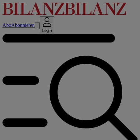
Abo
Abonnieren
Login