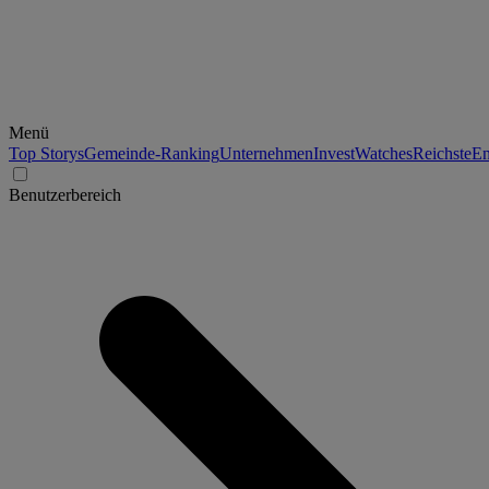
Menü
Top Storys
Gemeinde-Ranking
Unternehmen
Invest
Watches
Reichste
En
Benutzerbereich