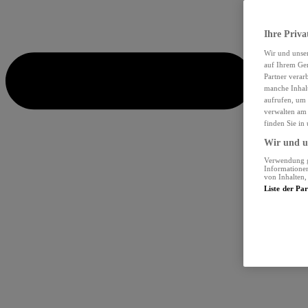
Ihre Priva
Wir und unse
auf Ihrem Ger
Partner verar
manche Inhalt
aufrufen, um 
verwalten am 
finden Sie in
Wir und un
Verwendung ge
Informationen
von Inhalten
Liste der Pa