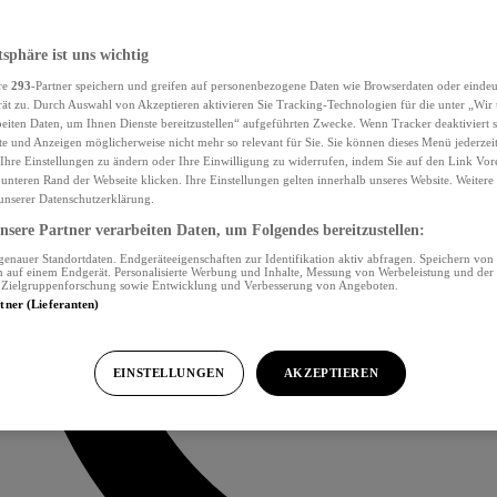
tsphäre ist uns wichtig
re
293
-Partner speichern und greifen auf personenbezogene Daten wie Browserdaten oder eind
ät zu. Durch Auswahl von Akzeptieren aktivieren Sie Tracking-Technologien für die unter „Wir
beiten Daten, um Ihnen Dienste bereitzustellen“ aufgeführten Zwecke. Wenn Tracker deaktiviert s
e und Anzeigen möglicherweise nicht mehr so relevant für Sie. Sie können dieses Menü jederzei
Ihre Einstellungen zu ändern oder Ihre Einwilligung zu widerrufen, indem Sie auf den Link Vor
unteren Rand der Webseite klicken. Ihre Einstellungen gelten innerhalb unseres Website. Weiter
 unserer Datenschutzerklärung.
sere Partner verarbeiten Daten, um Folgendes bereitzustellen:
nauer Standortdaten. Endgeräteeigenschaften zur Identifikation aktiv abfragen. Speichern von 
 auf einem Endgerät. Personalisierte Werbung und Inhalte, Messung von Werbeleistung und der
, Zielgruppenforschung sowie Entwicklung und Verbesserung von Angeboten.
rtner (Lieferanten)
EINSTELLUNGEN
AKZEPTIEREN