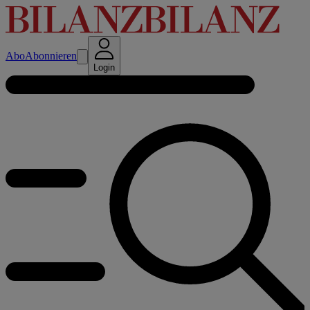
Abo
Abonnieren
Login