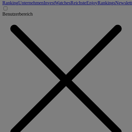
Ranking
Unternehmen
Invest
Watches
Reichste
Enjoy
Rankings
Newslett
Benutzerbereich