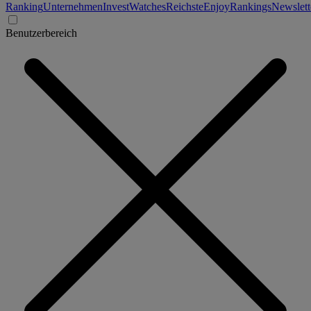
Ranking
Unternehmen
Invest
Watches
Reichste
Enjoy
Rankings
Newslett
Benutzerbereich