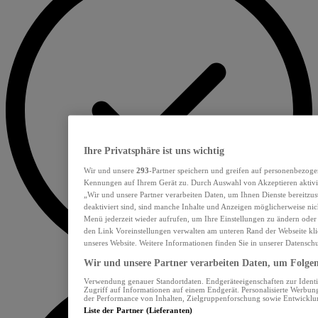
Ihre Privatsphäre ist uns wichtig
Wir und unsere
293
-Partner speichern und greifen auf personenbezoge
Kennungen auf Ihrem Gerät zu. Durch Auswahl von Akzeptieren aktivie
„Wir und unsere Partner verarbeiten Daten, um Ihnen Dienste bereitzu
deaktiviert sind, sind manche Inhalte und Anzeigen möglicherweise nich
Menü jederzeit wieder aufrufen, um Ihre Einstellungen zu ändern oder
den Link Voreinstellungen verwalten am unteren Rand der Webseite klic
unseres Website. Weitere Informationen finden Sie in unserer Datensch
Wir und unsere Partner verarbeiten Daten, um Folgend
Verwendung genauer Standortdaten. Endgeräteeigenschaften zur Identif
Zugriff auf Informationen auf einem Endgerät. Personalisierte Werbu
der Performance von Inhalten, Zielgruppenforschung sowie Entwickl
Liste der Partner (Lieferanten)