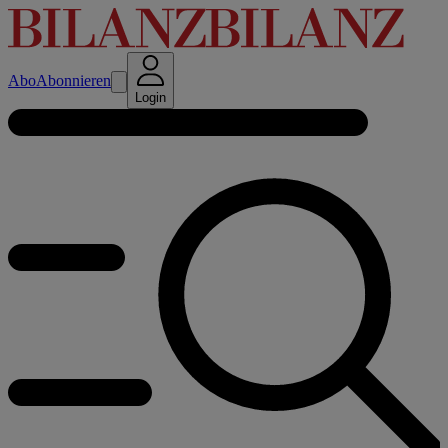
Abo
Abonnieren
Login