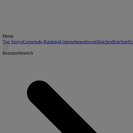
Menü
Top Storys
Gemeinde-Ranking
Unternehmen
Invest
Watches
Reichste
En
Benutzerbereich