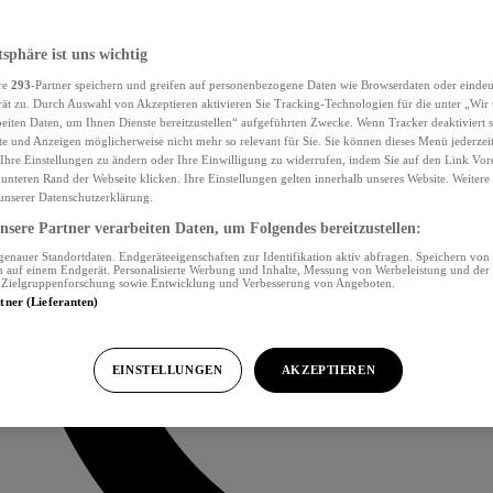
tsphäre ist uns wichtig
re
293
-Partner speichern und greifen auf personenbezogene Daten wie Browserdaten oder eind
ät zu. Durch Auswahl von Akzeptieren aktivieren Sie Tracking-Technologien für die unter „Wir
beiten Daten, um Ihnen Dienste bereitzustellen“ aufgeführten Zwecke. Wenn Tracker deaktiviert s
e und Anzeigen möglicherweise nicht mehr so relevant für Sie. Sie können dieses Menü jederzei
Ihre Einstellungen zu ändern oder Ihre Einwilligung zu widerrufen, indem Sie auf den Link Vor
unteren Rand der Webseite klicken. Ihre Einstellungen gelten innerhalb unseres Website. Weiter
 unserer Datenschutzerklärung.
sere Partner verarbeiten Daten, um Folgendes bereitzustellen:
nauer Standortdaten. Endgeräteeigenschaften zur Identifikation aktiv abfragen. Speichern von 
 auf einem Endgerät. Personalisierte Werbung und Inhalte, Messung von Werbeleistung und der
, Zielgruppenforschung sowie Entwicklung und Verbesserung von Angeboten.
rtner (Lieferanten)
EINSTELLUNGEN
AKZEPTIEREN