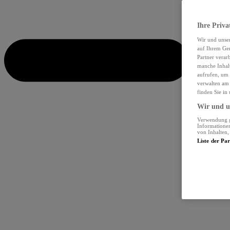
Ihre Priva
Wir und unse
auf Ihrem Ger
Partner verar
manche Inhalt
aufrufen, um 
verwalten am 
finden Sie in
Wir und un
Verwendung ge
Informationen
von Inhalten
Liste der Pa