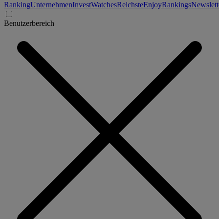
Ranking
Unternehmen
Invest
Watches
Reichste
Enjoy
Rankings
Newslett
Benutzerbereich