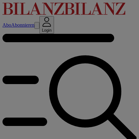
Abo
Abonnieren
Login