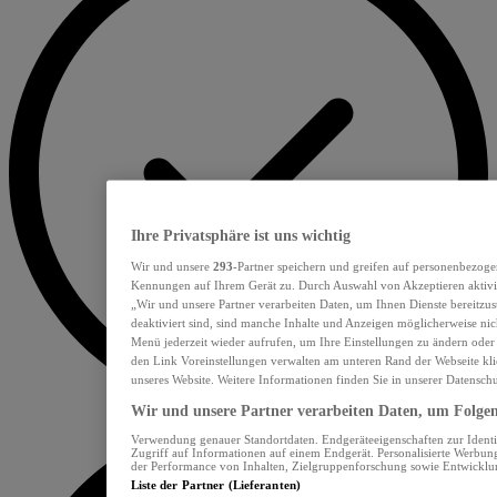
Ihre Privatsphäre ist uns wichtig
Wir und unsere
293
-Partner speichern und greifen auf personenbezoge
Kennungen auf Ihrem Gerät zu. Durch Auswahl von Akzeptieren aktivie
„Wir und unsere Partner verarbeiten Daten, um Ihnen Dienste bereitzu
deaktiviert sind, sind manche Inhalte und Anzeigen möglicherweise nich
Menü jederzeit wieder aufrufen, um Ihre Einstellungen zu ändern oder
den Link Voreinstellungen verwalten am unteren Rand der Webseite klic
unseres Website. Weitere Informationen finden Sie in unserer Datensch
Wir und unsere Partner verarbeiten Daten, um Folgend
Verwendung genauer Standortdaten. Endgeräteeigenschaften zur Identif
Zugriff auf Informationen auf einem Endgerät. Personalisierte Werbu
der Performance von Inhalten, Zielgruppenforschung sowie Entwickl
Liste der Partner (Lieferanten)