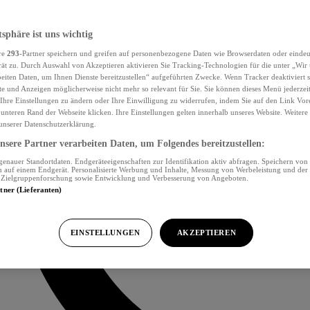
tsphäre ist uns wichtig
re
293
-Partner speichern und greifen auf personenbezogene Daten wie Browserdaten oder eind
ät zu. Durch Auswahl von Akzeptieren aktivieren Sie Tracking-Technologien für die unter „Wir
beiten Daten, um Ihnen Dienste bereitzustellen“ aufgeführten Zwecke. Wenn Tracker deaktiviert s
e und Anzeigen möglicherweise nicht mehr so relevant für Sie. Sie können dieses Menü jederzei
Ihre Einstellungen zu ändern oder Ihre Einwilligung zu widerrufen, indem Sie auf den Link Vor
unteren Rand der Webseite klicken. Ihre Einstellungen gelten innerhalb unseres Website. Weiter
 unserer Datenschutzerklärung.
sere Partner verarbeiten Daten, um Folgendes bereitzustellen:
nauer Standortdaten. Endgeräteeigenschaften zur Identifikation aktiv abfragen. Speichern von 
 auf einem Endgerät. Personalisierte Werbung und Inhalte, Messung von Werbeleistung und der
, Zielgruppenforschung sowie Entwicklung und Verbesserung von Angeboten.
rtner (Lieferanten)
EINSTELLUNGEN
AKZEPTIEREN