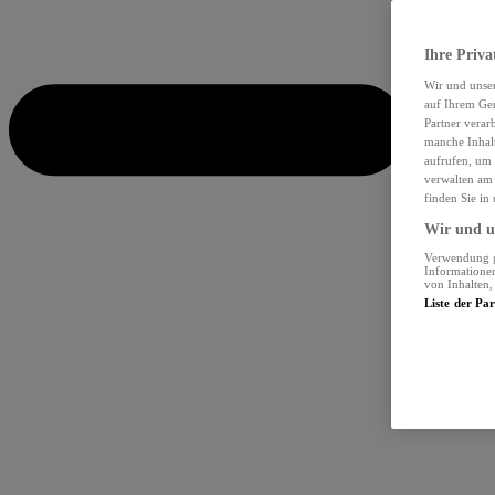
Ihre Priva
Wir und unse
auf Ihrem Ger
Partner verar
manche Inhalt
aufrufen, um 
verwalten am 
finden Sie in
Wir und un
Verwendung ge
Informationen
von Inhalten
Liste der Pa