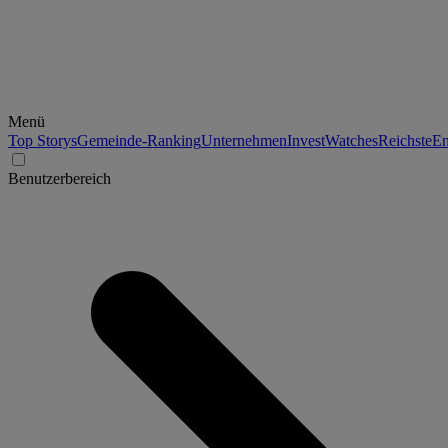
Menü
Top Storys
Gemeinde-Ranking
Unternehmen
Invest
Watches
Reichste
En
Benutzerbereich