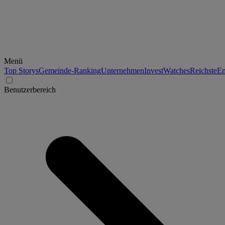
Menü
Top Storys
Gemeinde-Ranking
Unternehmen
Invest
Watches
Reichste
En
Benutzerbereich