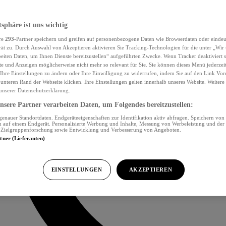
tsphäre ist uns wichtig
re
293
-Partner speichern und greifen auf personenbezogene Daten wie Browserdaten oder eind
ät zu. Durch Auswahl von Akzeptieren aktivieren Sie Tracking-Technologien für die unter „Wir
beiten Daten, um Ihnen Dienste bereitzustellen“ aufgeführten Zwecke. Wenn Tracker deaktiviert s
e und Anzeigen möglicherweise nicht mehr so relevant für Sie. Sie können dieses Menü jederzei
Ihre Einstellungen zu ändern oder Ihre Einwilligung zu widerrufen, indem Sie auf den Link Vor
unteren Rand der Webseite klicken. Ihre Einstellungen gelten innerhalb unseres Website. Weiter
 unserer Datenschutzerklärung.
sere Partner verarbeiten Daten, um Folgendes bereitzustellen:
nauer Standortdaten. Endgeräteeigenschaften zur Identifikation aktiv abfragen. Speichern von 
 auf einem Endgerät. Personalisierte Werbung und Inhalte, Messung von Werbeleistung und der
, Zielgruppenforschung sowie Entwicklung und Verbesserung von Angeboten.
rtner (Lieferanten)
EINSTELLUNGEN
AKZEPTIEREN