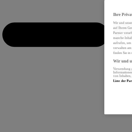
Ihre Priva
Wir und unse
auf Ihrem Ger
Partner verar
manche Inhalt
aufrufen, um 
verwalten am 
finden Sie in
Wir und un
Verwendung ge
Informationen
von Inhalten
Liste der Pa