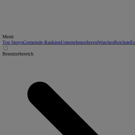
Menü
Top Storys
Gemeinde-Ranking
Unternehmen
Invest
Watches
Reichste
En
Benutzerbereich