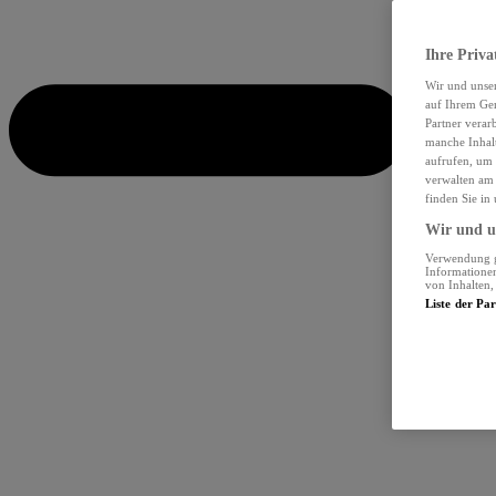
Ihre Priva
Wir und unse
auf Ihrem Ger
Partner verar
manche Inhalt
aufrufen, um 
verwalten am 
finden Sie in
Wir und un
Verwendung ge
Informationen
von Inhalten
Liste der Pa