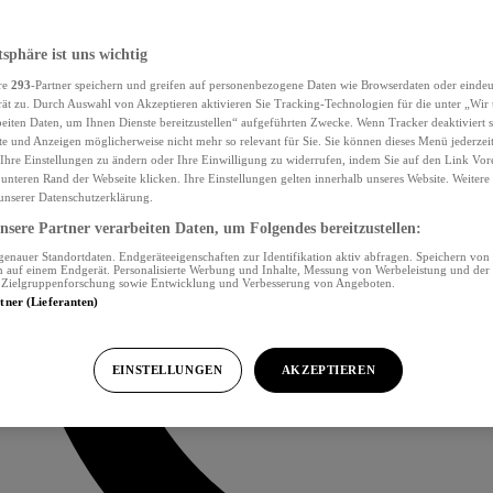
tsphäre ist uns wichtig
re
293
-Partner speichern und greifen auf personenbezogene Daten wie Browserdaten oder eind
ät zu. Durch Auswahl von Akzeptieren aktivieren Sie Tracking-Technologien für die unter „Wir
beiten Daten, um Ihnen Dienste bereitzustellen“ aufgeführten Zwecke. Wenn Tracker deaktiviert s
e und Anzeigen möglicherweise nicht mehr so relevant für Sie. Sie können dieses Menü jederzei
Ihre Einstellungen zu ändern oder Ihre Einwilligung zu widerrufen, indem Sie auf den Link Vor
unteren Rand der Webseite klicken. Ihre Einstellungen gelten innerhalb unseres Website. Weiter
 unserer Datenschutzerklärung.
sere Partner verarbeiten Daten, um Folgendes bereitzustellen:
nauer Standortdaten. Endgeräteeigenschaften zur Identifikation aktiv abfragen. Speichern von 
 auf einem Endgerät. Personalisierte Werbung und Inhalte, Messung von Werbeleistung und der
, Zielgruppenforschung sowie Entwicklung und Verbesserung von Angeboten.
rtner (Lieferanten)
EINSTELLUNGEN
AKZEPTIEREN