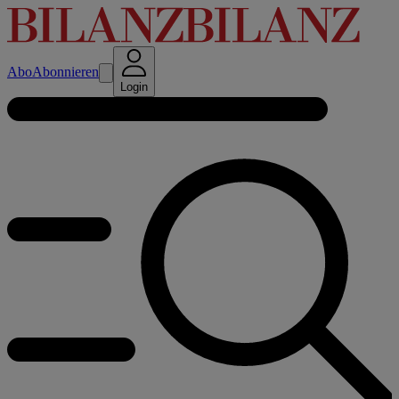
Abo
Abonnieren
Login