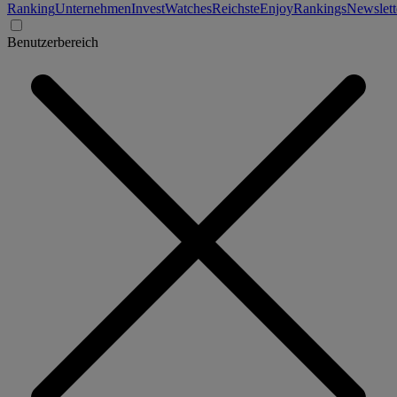
Ranking
Unternehmen
Invest
Watches
Reichste
Enjoy
Rankings
Newslett
Benutzerbereich