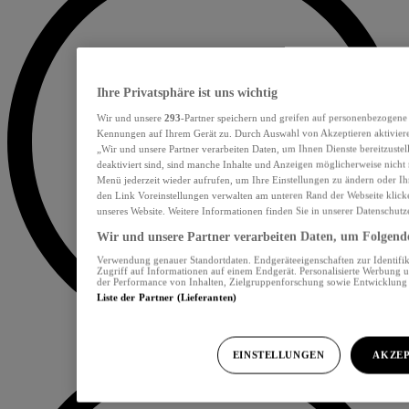
Ihre Privatsphäre ist uns wichtig
Wir und unsere
293
-Partner speichern und greifen auf personenbezogene
Kennungen auf Ihrem Gerät zu. Durch Auswahl von Akzeptieren aktiviere
„Wir und unsere Partner verarbeiten Daten, um Ihnen Dienste bereitzust
deaktiviert sind, sind manche Inhalte und Anzeigen möglicherweise nicht 
Menü jederzeit wieder aufrufen, um Ihre Einstellungen zu ändern oder Ih
den Link Voreinstellungen verwalten am unteren Rand der Webseite klicke
unseres Website. Weitere Informationen finden Sie in unserer Datenschutz
Wir und unsere Partner verarbeiten Daten, um Folgendes
Verwendung genauer Standortdaten. Endgeräteeigenschaften zur Identifik
Zugriff auf Informationen auf einem Endgerät. Personalisierte Werbung 
der Performance von Inhalten, Zielgruppenforschung sowie Entwicklun
Liste der Partner (Lieferanten)
EINSTELLUNGEN
AKZEP