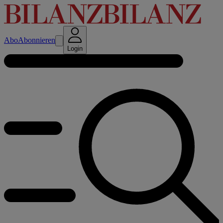
Abo
Abonnieren
Login