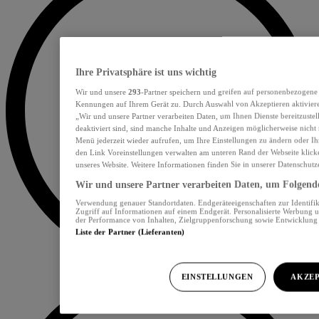
Ihre Privatsphäre ist uns wichtig
Wir und unsere
293
-Partner speichern und greifen auf personenbezogene
Kennungen auf Ihrem Gerät zu. Durch Auswahl von Akzeptieren aktiviere
„Wir und unsere Partner verarbeiten Daten, um Ihnen Dienste bereitzust
deaktiviert sind, sind manche Inhalte und Anzeigen möglicherweise nicht 
Menü jederzeit wieder aufrufen, um Ihre Einstellungen zu ändern oder Ih
den Link Voreinstellungen verwalten am unteren Rand der Webseite klicke
unseres Website. Weitere Informationen finden Sie in unserer Datenschutz
Wir und unsere Partner verarbeiten Daten, um Folgendes
Verwendung genauer Standortdaten. Endgeräteeigenschaften zur Identifik
Zugriff auf Informationen auf einem Endgerät. Personalisierte Werbung 
der Performance von Inhalten, Zielgruppenforschung sowie Entwicklun
Liste der Partner (Lieferanten)
EINSTELLUNGEN
AKZEP