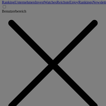
Ranking
Unternehmen
Invest
Watches
Reichste
Enjoy
Rankings
Newslett
Benutzerbereich