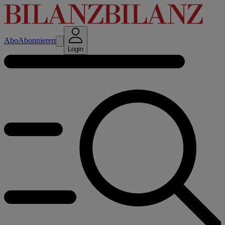
Abo
Abonnieren
Login