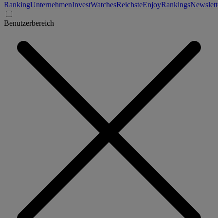
Ranking
Unternehmen
Invest
Watches
Reichste
Enjoy
Rankings
Newslett
Benutzerbereich