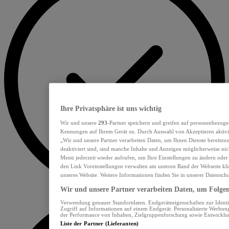
Ihre Privatsphäre ist uns wichtig
Wir und unsere
293
-Partner speichern und greifen auf personenbezoge
Kennungen auf Ihrem Gerät zu. Durch Auswahl von Akzeptieren aktivie
„Wir und unsere Partner verarbeiten Daten, um Ihnen Dienste bereitzu
deaktiviert sind, sind manche Inhalte und Anzeigen möglicherweise nich
Menü jederzeit wieder aufrufen, um Ihre Einstellungen zu ändern oder
den Link Voreinstellungen verwalten am unteren Rand der Webseite klic
unseres Website. Weitere Informationen finden Sie in unserer Datensch
Wir und unsere Partner verarbeiten Daten, um Folgend
Verwendung genauer Standortdaten. Endgeräteeigenschaften zur Identif
Zugriff auf Informationen auf einem Endgerät. Personalisierte Werbu
der Performance von Inhalten, Zielgruppenforschung sowie Entwickl
Liste der Partner (Lieferanten)