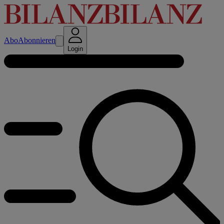
Abo
Abonnieren
Login