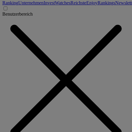
Ranking
Unternehmen
Invest
Watches
Reichste
Enjoy
Rankings
Newslett
Benutzerbereich