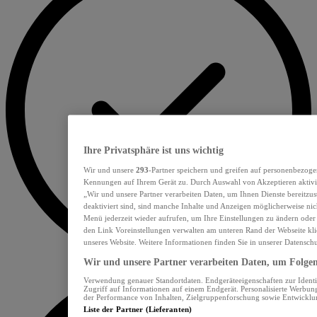
Ihre Privatsphäre ist uns wichtig
Wir und unsere
293
-Partner speichern und greifen auf personenbezoge
Kennungen auf Ihrem Gerät zu. Durch Auswahl von Akzeptieren aktivie
„Wir und unsere Partner verarbeiten Daten, um Ihnen Dienste bereitzu
deaktiviert sind, sind manche Inhalte und Anzeigen möglicherweise nich
Menü jederzeit wieder aufrufen, um Ihre Einstellungen zu ändern oder
den Link Voreinstellungen verwalten am unteren Rand der Webseite klic
unseres Website. Weitere Informationen finden Sie in unserer Datensch
Wir und unsere Partner verarbeiten Daten, um Folgend
Verwendung genauer Standortdaten. Endgeräteeigenschaften zur Identif
Zugriff auf Informationen auf einem Endgerät. Personalisierte Werbu
der Performance von Inhalten, Zielgruppenforschung sowie Entwickl
Liste der Partner (Lieferanten)