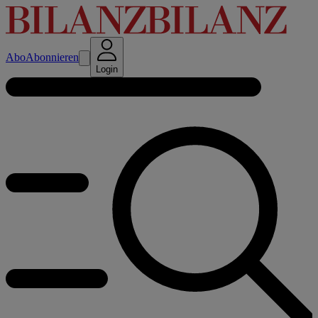
Abo
Abonnieren
Login