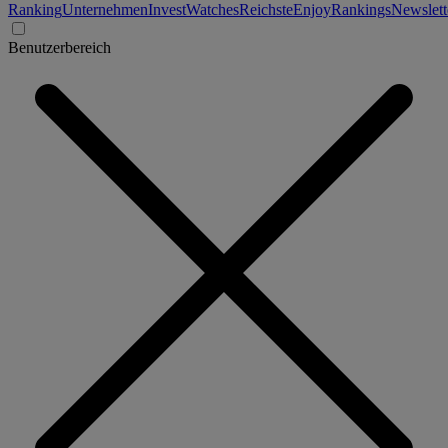
Ranking
Unternehmen
Invest
Watches
Reichste
Enjoy
Rankings
Newslett
Benutzerbereich