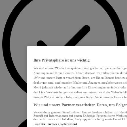
Ihre Privatsphäre ist uns wichtig
Wir und unsere
293
-Partner speichern und greifen auf personenbezoge
Kennungen auf Ihrem Gerät zu. Durch Auswahl von Akzeptieren aktivie
„Wir und unsere Partner verarbeiten Daten, um Ihnen Dienste bereitzu
deaktiviert sind, sind manche Inhalte und Anzeigen möglicherweise nich
Menü jederzeit wieder aufrufen, um Ihre Einstellungen zu ändern oder
den Link Voreinstellungen verwalten am unteren Rand der Webseite klic
unseres Website. Weitere Informationen finden Sie in unserer Datensch
Wir und unsere Partner verarbeiten Daten, um Folgend
Verwendung genauer Standortdaten. Endgeräteeigenschaften zur Identif
Zugriff auf Informationen auf einem Endgerät. Personalisierte Werbu
der Performance von Inhalten, Zielgruppenforschung sowie Entwickl
Liste der Partner (Lieferanten)