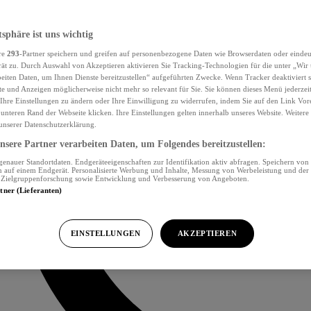
tsphäre ist uns wichtig
re
293
-Partner speichern und greifen auf personenbezogene Daten wie Browserdaten oder eind
ät zu. Durch Auswahl von Akzeptieren aktivieren Sie Tracking-Technologien für die unter „Wir
beiten Daten, um Ihnen Dienste bereitzustellen“ aufgeführten Zwecke. Wenn Tracker deaktiviert s
e und Anzeigen möglicherweise nicht mehr so relevant für Sie. Sie können dieses Menü jederzei
Ihre Einstellungen zu ändern oder Ihre Einwilligung zu widerrufen, indem Sie auf den Link Vor
unteren Rand der Webseite klicken. Ihre Einstellungen gelten innerhalb unseres Website. Weiter
 unserer Datenschutzerklärung.
sere Partner verarbeiten Daten, um Folgendes bereitzustellen:
nauer Standortdaten. Endgeräteeigenschaften zur Identifikation aktiv abfragen. Speichern von 
 auf einem Endgerät. Personalisierte Werbung und Inhalte, Messung von Werbeleistung und der
, Zielgruppenforschung sowie Entwicklung und Verbesserung von Angeboten.
rtner (Lieferanten)
EINSTELLUNGEN
AKZEPTIEREN