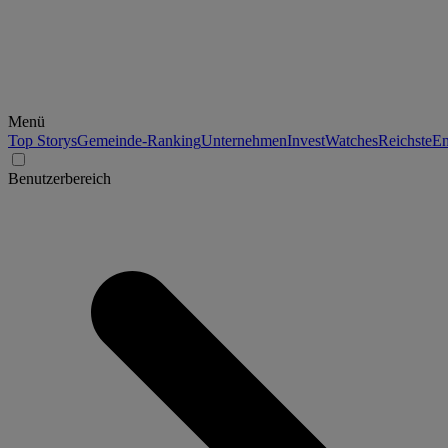
Menü
Top Storys
Gemeinde-Ranking
Unternehmen
Invest
Watches
Reichste
En
Benutzerbereich