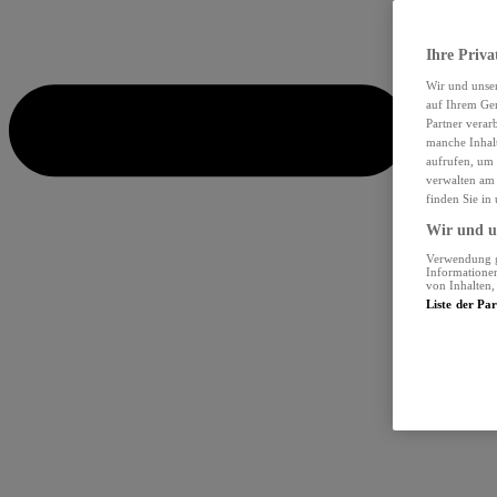
Ihre Priva
Wir und unse
auf Ihrem Ger
Partner verar
manche Inhalt
aufrufen, um 
verwalten am 
finden Sie in
Wir und un
Verwendung ge
Informationen
von Inhalten
Liste der Pa