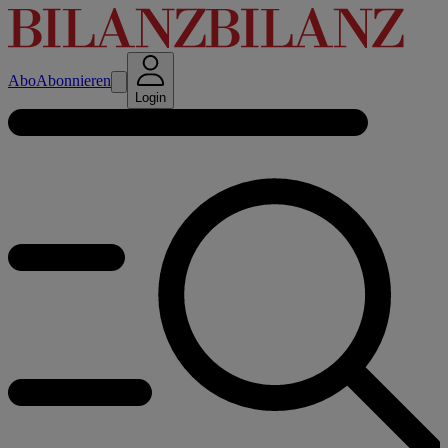
Abo
Abonnieren
Login