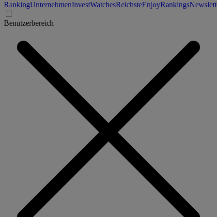
Ranking
Unternehmen
Invest
Watches
Reichste
Enjoy
Rankings
Newslett
Benutzerbereich