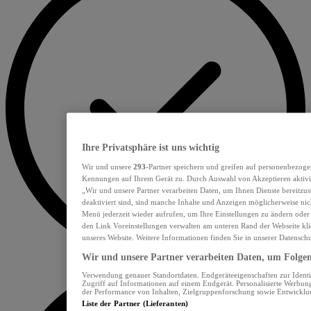
Ihre Privatsphäre ist uns wichtig
Wir und unsere
293
-Partner speichern und greifen auf personenbezoge
Kennungen auf Ihrem Gerät zu. Durch Auswahl von Akzeptieren aktivie
„Wir und unsere Partner verarbeiten Daten, um Ihnen Dienste bereitzu
deaktiviert sind, sind manche Inhalte und Anzeigen möglicherweise nich
Menü jederzeit wieder aufrufen, um Ihre Einstellungen zu ändern oder
den Link Voreinstellungen verwalten am unteren Rand der Webseite klic
unseres Website. Weitere Informationen finden Sie in unserer Datensch
Wir und unsere Partner verarbeiten Daten, um Folgend
Verwendung genauer Standortdaten. Endgeräteeigenschaften zur Identif
Zugriff auf Informationen auf einem Endgerät. Personalisierte Werbu
der Performance von Inhalten, Zielgruppenforschung sowie Entwickl
Liste der Partner (Lieferanten)