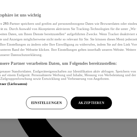
tsphäre ist uns wichtig
re
293
-Partner speichern und greifen auf personenbezogene Daten wie Browserdaten oder eind
ät zu. Durch Auswahl von Akzeptieren aktivieren Sie Tracking-Technologien für die unter „Wir
beiten Daten, um Ihnen Dienste bereitzustellen“ aufgeführten Zwecke. Wenn Tracker deaktiviert s
e und Anzeigen möglicherweise nicht mehr so relevant für Sie. Sie können dieses Menü jederzei
Ihre Einstellungen zu ändern oder Ihre Einwilligung zu widerrufen, indem Sie auf den Link Vor
unteren Rand der Webseite klicken. Ihre Einstellungen gelten innerhalb unseres Website. Weiter
 unserer Datenschutzerklärung.
sere Partner verarbeiten Daten, um Folgendes bereitzustellen:
nauer Standortdaten. Endgeräteeigenschaften zur Identifikation aktiv abfragen. Speichern von 
 auf einem Endgerät. Personalisierte Werbung und Inhalte, Messung von Werbeleistung und der
, Zielgruppenforschung sowie Entwicklung und Verbesserung von Angeboten.
rtner (Lieferanten)
EINSTELLUNGEN
AKZEPTIEREN