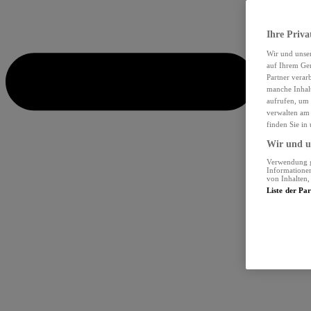
Ihre Priva
Wir und unse
auf Ihrem Ger
Partner verar
manche Inhalt
aufrufen, um 
verwalten am 
finden Sie in
Wir und un
Verwendung ge
Informationen
von Inhalten
Liste der Pa