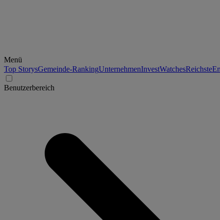
Menü
Top Storys
Gemeinde-Ranking
Unternehmen
Invest
Watches
Reichste
En
Benutzerbereich