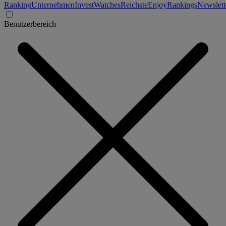
Ranking
Unternehmen
Invest
Watches
Reichste
Enjoy
Rankings
Newslett
Benutzerbereich