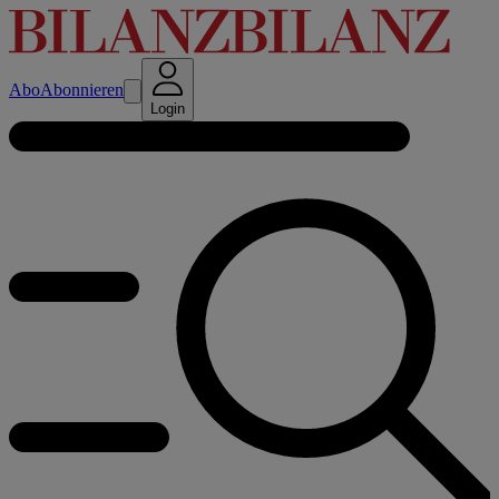
Abo
Abonnieren
Login