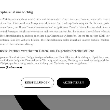
tsphäre ist uns wichtig
re
293
-Partner speichern und greifen auf personenbezogene Daten wie Browserdaten oder eind
ät zu. Durch Auswahl von Akzeptieren aktivieren Sie Tracking-Technologien für die unter „Wir
beiten Daten, um Ihnen Dienste bereitzustellen“ aufgeführten Zwecke. Wenn Tracker deaktiviert s
e und Anzeigen möglicherweise nicht mehr so relevant für Sie. Sie können dieses Menü jederzei
Ihre Einstellungen zu ändern oder Ihre Einwilligung zu widerrufen, indem Sie auf den Link Vor
unteren Rand der Webseite klicken. Ihre Einstellungen gelten innerhalb unseres Website. Weiter
 unserer Datenschutzerklärung.
sere Partner verarbeiten Daten, um Folgendes bereitzustellen:
nauer Standortdaten. Endgeräteeigenschaften zur Identifikation aktiv abfragen. Speichern von 
 auf einem Endgerät. Personalisierte Werbung und Inhalte, Messung von Werbeleistung und der
, Zielgruppenforschung sowie Entwicklung und Verbesserung von Angeboten.
rtner (Lieferanten)
EINSTELLUNGEN
AKZEPTIEREN