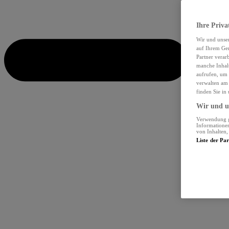
Ihre Priva
Wir und unse
auf Ihrem Ger
Partner verar
manche Inhalt
aufrufen, um 
verwalten am 
finden Sie in
Wir und un
Verwendung ge
Informationen
von Inhalten
Liste der Pa