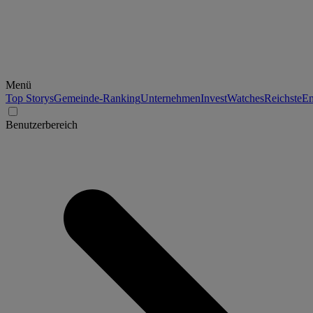
Menü
Top Storys
Gemeinde-Ranking
Unternehmen
Invest
Watches
Reichste
En
Benutzerbereich