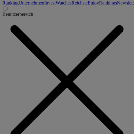
Ranking
Unternehmen
Invest
Watches
Reichste
Enjoy
Rankings
Newslett
Benutzerbereich