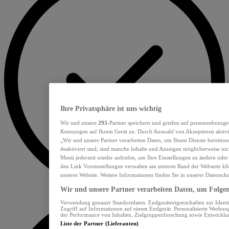
Ihre Privatsphäre ist uns wichtig
Wir und unsere
293
-Partner speichern und greifen auf personenbezoge
Kennungen auf Ihrem Gerät zu. Durch Auswahl von Akzeptieren aktivie
„Wir und unsere Partner verarbeiten Daten, um Ihnen Dienste bereitzu
deaktiviert sind, sind manche Inhalte und Anzeigen möglicherweise nich
Menü jederzeit wieder aufrufen, um Ihre Einstellungen zu ändern oder
den Link Voreinstellungen verwalten am unteren Rand der Webseite klic
unseres Website. Weitere Informationen finden Sie in unserer Datensch
Wir und unsere Partner verarbeiten Daten, um Folgend
Verwendung genauer Standortdaten. Endgeräteeigenschaften zur Identif
Zugriff auf Informationen auf einem Endgerät. Personalisierte Werbu
der Performance von Inhalten, Zielgruppenforschung sowie Entwickl
Liste der Partner (Lieferanten)