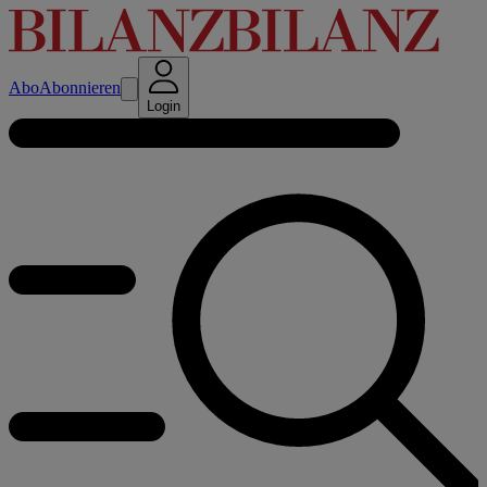
Abo
Abonnieren
Login