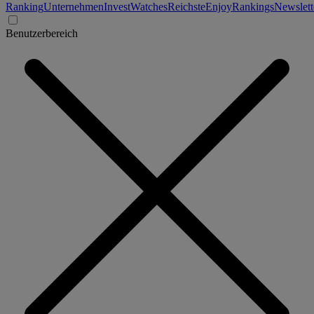
Ranking
Unternehmen
Invest
Watches
Reichste
Enjoy
Rankings
Newslett
Benutzerbereich