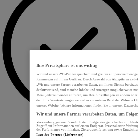
Ihre Privatsphäre ist uns wichtig
Wir und unsere
293
-Partner speichern und greifen auf personenbezoge
Kennungen auf Ihrem Gerät zu. Durch Auswahl von Akzeptieren aktivie
„Wir und unsere Partner verarbeiten Daten, um Ihnen Dienste bereitzu
deaktiviert sind, sind manche Inhalte und Anzeigen möglicherweise nich
Menü jederzeit wieder aufrufen, um Ihre Einstellungen zu ändern oder
den Link Voreinstellungen verwalten am unteren Rand der Webseite klic
unseres Website. Weitere Informationen finden Sie in unserer Datensch
Wir und unsere Partner verarbeiten Daten, um Folgend
Verwendung genauer Standortdaten. Endgeräteeigenschaften zur Identif
Zugriff auf Informationen auf einem Endgerät. Personalisierte Werbu
der Performance von Inhalten, Zielgruppenforschung sowie Entwickl
Liste der Partner (Lieferanten)