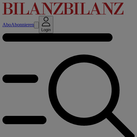
Abo
Abonnieren
Login