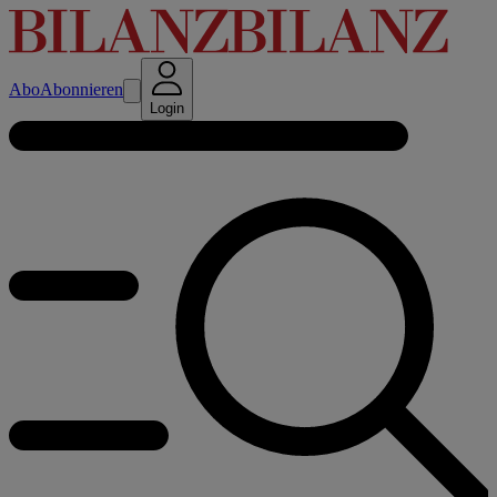
Abo
Abonnieren
Login