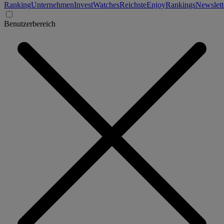
Ranking
Unternehmen
Invest
Watches
Reichste
Enjoy
Rankings
Newslett
Benutzerbereich