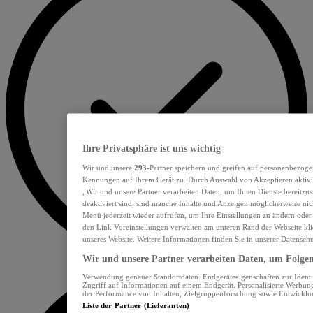
Ihre Privatsphäre ist uns wichtig
Wir und unsere
293
-Partner speichern und greifen auf personenbezoge
Kennungen auf Ihrem Gerät zu. Durch Auswahl von Akzeptieren aktivie
„Wir und unsere Partner verarbeiten Daten, um Ihnen Dienste bereitzu
deaktiviert sind, sind manche Inhalte und Anzeigen möglicherweise nich
Menü jederzeit wieder aufrufen, um Ihre Einstellungen zu ändern oder
den Link Voreinstellungen verwalten am unteren Rand der Webseite klic
unseres Website. Weitere Informationen finden Sie in unserer Datensch
Wir und unsere Partner verarbeiten Daten, um Folgend
Verwendung genauer Standortdaten. Endgeräteeigenschaften zur Identif
Zugriff auf Informationen auf einem Endgerät. Personalisierte Werbu
der Performance von Inhalten, Zielgruppenforschung sowie Entwickl
Liste der Partner (Lieferanten)