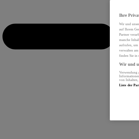
Ihre Priva
Wir und unse
auf Ihrem Ger
Partner verar
manche Inhalt
aufrufen, um 
verwalten am 
finden Sie in
Wir und un
Verwendung ge
Informationen
von Inhalten
Liste der Pa