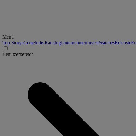
Menü
Top Storys
Gemeinde-Ranking
Unternehmen
Invest
Watches
Reichste
En
Benutzerbereich