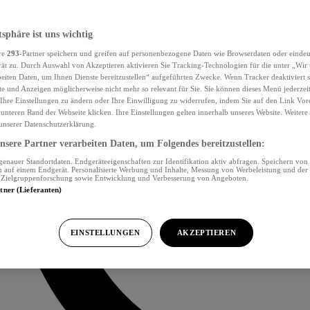
tsphäre ist uns wichtig
re
293
-Partner speichern und greifen auf personenbezogene Daten wie Browserdaten oder eind
ät zu. Durch Auswahl von Akzeptieren aktivieren Sie Tracking-Technologien für die unter „Wir
beiten Daten, um Ihnen Dienste bereitzustellen“ aufgeführten Zwecke. Wenn Tracker deaktiviert s
e und Anzeigen möglicherweise nicht mehr so relevant für Sie. Sie können dieses Menü jederzei
Ihre Einstellungen zu ändern oder Ihre Einwilligung zu widerrufen, indem Sie auf den Link Vor
unteren Rand der Webseite klicken. Ihre Einstellungen gelten innerhalb unseres Website. Weiter
 unserer Datenschutzerklärung.
sere Partner verarbeiten Daten, um Folgendes bereitzustellen:
nauer Standortdaten. Endgeräteeigenschaften zur Identifikation aktiv abfragen. Speichern von 
 auf einem Endgerät. Personalisierte Werbung und Inhalte, Messung von Werbeleistung und der
, Zielgruppenforschung sowie Entwicklung und Verbesserung von Angeboten.
rtner (Lieferanten)
EINSTELLUNGEN
AKZEPTIEREN