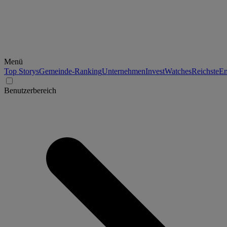
Menü
Top Storys
Gemeinde-Ranking
Unternehmen
Invest
Watches
Reichste
En
Benutzerbereich