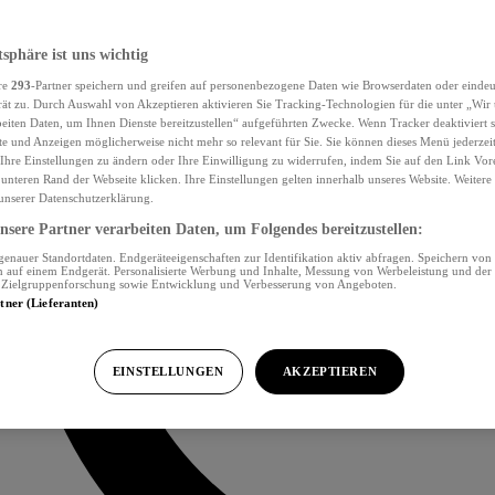
tsphäre ist uns wichtig
re
293
-Partner speichern und greifen auf personenbezogene Daten wie Browserdaten oder eind
ät zu. Durch Auswahl von Akzeptieren aktivieren Sie Tracking-Technologien für die unter „Wir
beiten Daten, um Ihnen Dienste bereitzustellen“ aufgeführten Zwecke. Wenn Tracker deaktiviert s
e und Anzeigen möglicherweise nicht mehr so relevant für Sie. Sie können dieses Menü jederzei
Ihre Einstellungen zu ändern oder Ihre Einwilligung zu widerrufen, indem Sie auf den Link Vor
unteren Rand der Webseite klicken. Ihre Einstellungen gelten innerhalb unseres Website. Weiter
 unserer Datenschutzerklärung.
sere Partner verarbeiten Daten, um Folgendes bereitzustellen:
nauer Standortdaten. Endgeräteeigenschaften zur Identifikation aktiv abfragen. Speichern von 
 auf einem Endgerät. Personalisierte Werbung und Inhalte, Messung von Werbeleistung und der
, Zielgruppenforschung sowie Entwicklung und Verbesserung von Angeboten.
rtner (Lieferanten)
EINSTELLUNGEN
AKZEPTIEREN