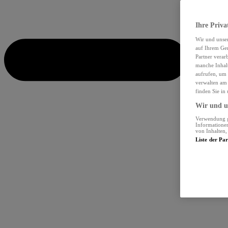
Ihre Priva
Wir und unse
auf Ihrem Ger
Partner verar
manche Inhalt
aufrufen, um 
verwalten am 
finden Sie in
Wir und un
Verwendung ge
Informationen
von Inhalten
Liste der Pa