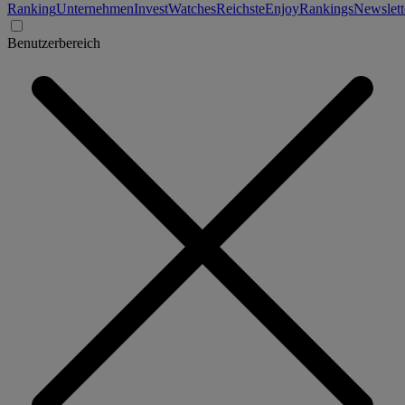
Ranking
Unternehmen
Invest
Watches
Reichste
Enjoy
Rankings
Newslett
Benutzerbereich