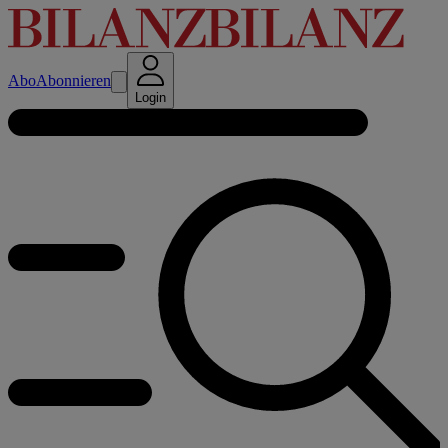
Abo
Abonnieren
Login