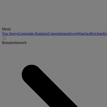
Menü
Top Storys
Gemeinde-Ranking
Unternehmen
Invest
Watches
Reichste
En
Benutzerbereich