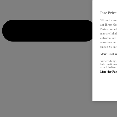
Ihre Priva
Wir und unse
auf Ihrem Ger
Partner verar
manche Inhalt
aufrufen, um 
verwalten am 
finden Sie in
Wir und un
Verwendung ge
Informationen
von Inhalten
Liste der Pa