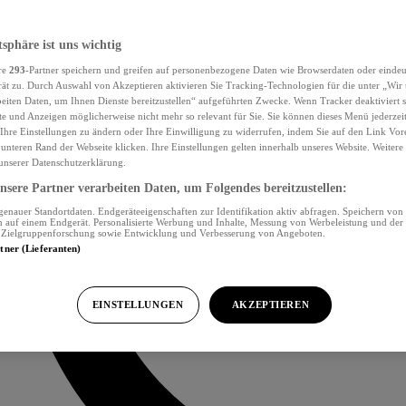
tsphäre ist uns wichtig
re
293
-Partner speichern und greifen auf personenbezogene Daten wie Browserdaten oder eind
ät zu. Durch Auswahl von Akzeptieren aktivieren Sie Tracking-Technologien für die unter „Wir
beiten Daten, um Ihnen Dienste bereitzustellen“ aufgeführten Zwecke. Wenn Tracker deaktiviert s
e und Anzeigen möglicherweise nicht mehr so relevant für Sie. Sie können dieses Menü jederzei
Ihre Einstellungen zu ändern oder Ihre Einwilligung zu widerrufen, indem Sie auf den Link Vor
unteren Rand der Webseite klicken. Ihre Einstellungen gelten innerhalb unseres Website. Weiter
 unserer Datenschutzerklärung.
sere Partner verarbeiten Daten, um Folgendes bereitzustellen:
nauer Standortdaten. Endgeräteeigenschaften zur Identifikation aktiv abfragen. Speichern von 
 auf einem Endgerät. Personalisierte Werbung und Inhalte, Messung von Werbeleistung und der
, Zielgruppenforschung sowie Entwicklung und Verbesserung von Angeboten.
rtner (Lieferanten)
EINSTELLUNGEN
AKZEPTIEREN