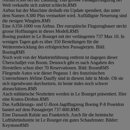
Welt verkaufte sich zuletzt schlecht.
RMS
Airbus hat der Maschine deshalb ein Update spendiert, das unter
dem Namen A380 Plus vermarktet wird. Auffälligste Neuerung sind
die riesigen Winglets.
RMS
Eine A350-1000 von Airbus. Der europäische Flugzeugbauer steckt
grosse Hoffnungen in dieses Modell.
RMS
Boeing punktet in Le Bourget mit der verlängerten 737 Max 10. In
wenigen Tagen gab es über 350 Bestellungen für die
Weiterentwicklung des erfolgreichen Passagierjets. Bild:
Boeing
RMS
Noch weit von der Markteinführung entfernt ist dagegen dieser
Überschalljet von Boom. Dennoch gibt es nach Angaben des
Herstellers schon über 70 Reservationen. Bild: Boom
RMS
Fliegende Autos wie dieser Pegasus 1 des französischen
Unternehmers Jérôme Dauffy sind in diesem Jahr in Mode. Ob sie
sich irgendwann durchsetzen, ist heute indes noch schwer
abzuschätzen.
RMS
Auch militärische Neuheiten werden in Le Bourget präsentiert. Hier
eine Kratos-Drohne.
RMS
Das Aufklärungs- und U-Boot-Jagdflugzeug Boeing P-8 Poseidon
basiert auf dem Passagierjet 737-800.
RMS
Eine Dassault Rafale aus Frankreich. Auch für die heimische
Luftfahrtindustrie ist Le Bourget ein gutes Schaufenster. Bilder:
Keystone
RMS