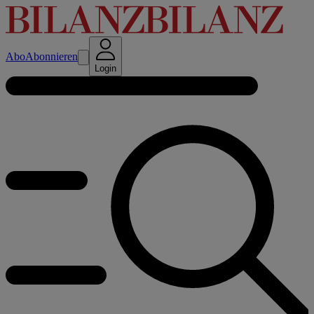
Abo
Abonnieren
Login