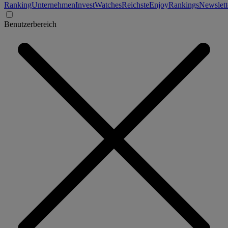
Ranking
Unternehmen
Invest
Watches
Reichste
Enjoy
Rankings
Newslett
Benutzerbereich