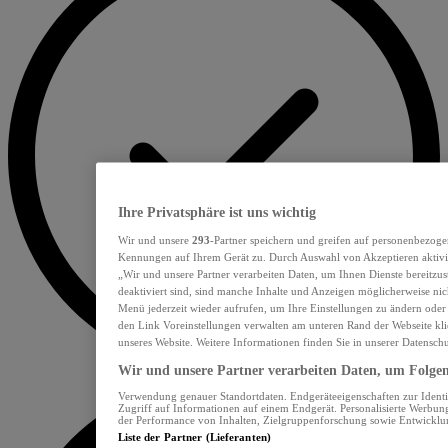
Ihre Privatsphäre ist uns wichtig
Wir und unsere
293
-Partner speichern und greifen auf personenbezoge
Kennungen auf Ihrem Gerät zu. Durch Auswahl von Akzeptieren aktivie
„Wir und unsere Partner verarbeiten Daten, um Ihnen Dienste bereitzu
deaktiviert sind, sind manche Inhalte und Anzeigen möglicherweise nich
Menü jederzeit wieder aufrufen, um Ihre Einstellungen zu ändern oder
den Link Voreinstellungen verwalten am unteren Rand der Webseite klic
unseres Website. Weitere Informationen finden Sie in unserer Datensch
Wir und unsere Partner verarbeiten Daten, um Folgend
Verwendung genauer Standortdaten. Endgeräteeigenschaften zur Identif
Zugriff auf Informationen auf einem Endgerät. Personalisierte Werbu
der Performance von Inhalten, Zielgruppenforschung sowie Entwickl
Liste der Partner (Lieferanten)