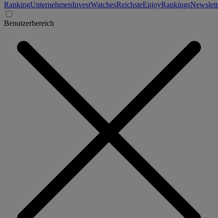
Ranking
Unternehmen
Invest
Watches
Reichste
Enjoy
Rankings
Newslett
Benutzerbereich