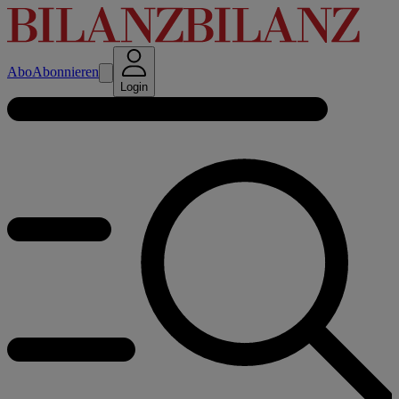
Abo
Abonnieren
Login