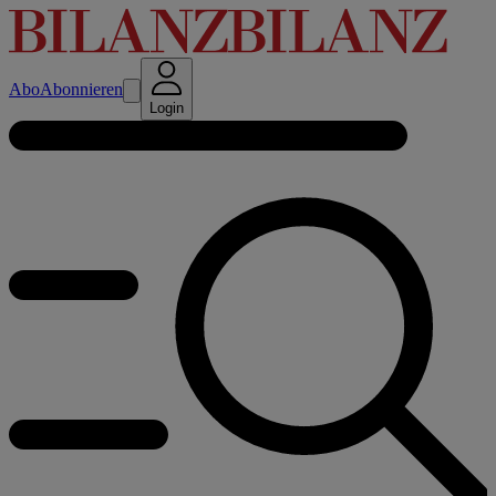
Abo
Abonnieren
Login