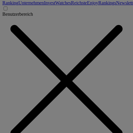
Ranking
Unternehmen
Invest
Watches
Reichste
Enjoy
Rankings
Newslett
Benutzerbereich