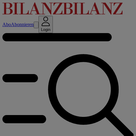
Abo
Abonnieren
Login