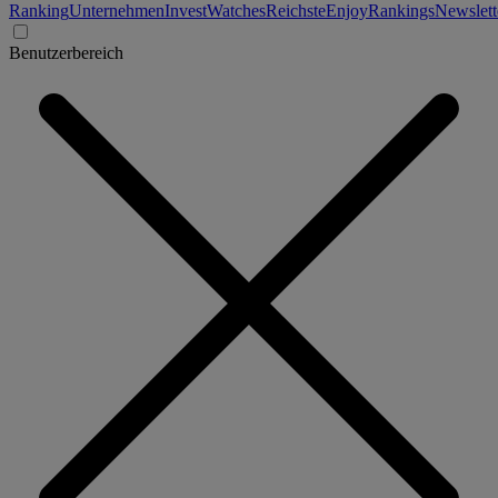
Ranking
Unternehmen
Invest
Watches
Reichste
Enjoy
Rankings
Newslett
Benutzerbereich