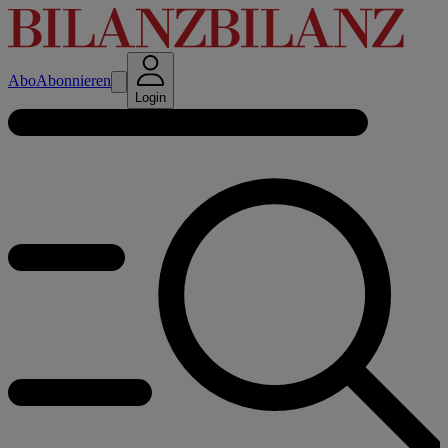
Abo
Abonnieren
Login