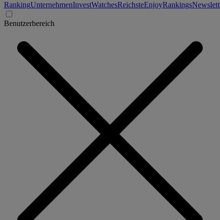
Ranking
Unternehmen
Invest
Watches
Reichste
Enjoy
Rankings
Newslett
Benutzerbereich