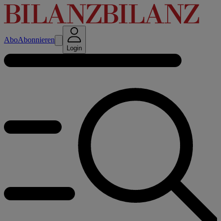
Abo
Abonnieren
Login