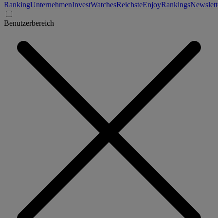
Ranking
Unternehmen
Invest
Watches
Reichste
Enjoy
Rankings
Newslett
Benutzerbereich