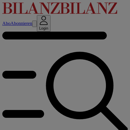
Abo
Abonnieren
Login