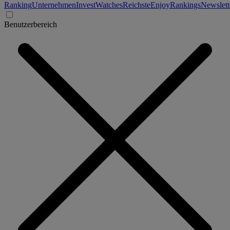
Ranking
Unternehmen
Invest
Watches
Reichste
Enjoy
Rankings
Newslett
Benutzerbereich