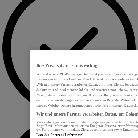
Ihre Privatsphäre ist uns wichtig
Wir und unsere
293
-Partner speichern und greifen auf personenbezoge
Kennungen auf Ihrem Gerät zu. Durch Auswahl von Akzeptieren aktivie
„Wir und unsere Partner verarbeiten Daten, um Ihnen Dienste bereitzu
deaktiviert sind, sind manche Inhalte und Anzeigen möglicherweise nich
Menü jederzeit wieder aufrufen, um Ihre Einstellungen zu ändern oder
den Link Voreinstellungen verwalten am unteren Rand der Webseite klic
unseres Website. Weitere Informationen finden Sie in unserer Datensch
Wir und unsere Partner verarbeiten Daten, um Folgend
Verwendung genauer Standortdaten. Endgeräteeigenschaften zur Identif
Zugriff auf Informationen auf einem Endgerät. Personalisierte Werbu
der Performance von Inhalten, Zielgruppenforschung sowie Entwickl
Liste der Partner (Lieferanten)