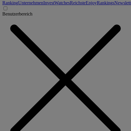
Ranking
Unternehmen
Invest
Watches
Reichste
Enjoy
Rankings
Newslett
Benutzerbereich