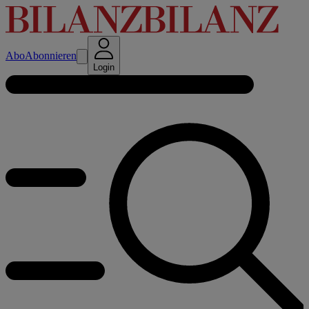
Abo
Abonnieren
Login