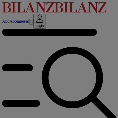
Abo
Abonnieren
Login