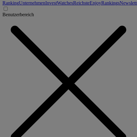
Ranking
Unternehmen
Invest
Watches
Reichste
Enjoy
Rankings
Newslett
Benutzerbereich