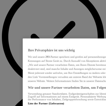
Ihre Privatsphäre ist uns wichtig
Wir und unsere
293
-Partner speichern und greifen auf personenbezoge
Kennungen auf Ihrem Gerät zu. Durch Auswahl von Akzeptieren aktivie
„Wir und unsere Partner verarbeiten Daten, um Ihnen Dienste bereitzu
deaktiviert sind, sind manche Inhalte und Anzeigen möglicherweise nich
Menü jederzeit wieder aufrufen, um Ihre Einstellungen zu ändern oder
den Link Voreinstellungen verwalten am unteren Rand der Webseite klic
unseres Website. Weitere Informationen finden Sie in unserer Datensch
Wir und unsere Partner verarbeiten Daten, um Folgend
Verwendung genauer Standortdaten. Endgeräteeigenschaften zur Identif
Zugriff auf Informationen auf einem Endgerät. Personalisierte Werbu
der Performance von Inhalten, Zielgruppenforschung sowie Entwickl
Liste der Partner (Lieferanten)